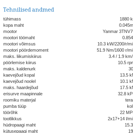
Tehnilised andmed
tühimass
1880 k
kopa maht
0.045m
mootor
Yanmar 3TNV7
mootori töömaht
0.854
mootori võimsus
10.3 kW/2200/r/mi
mootori pöördemoment
51.9 Nm/1600 r/mi
maks. liikumiskiirus
3.4 / 1.9 km
pöörlemise kiirus
10.5 rp
maks. kaldenurk
30
kaevejõud kopal
13.5 k
kaevejõud noolel
10.1 k
maks. haardejõud
17.5 k
erisurve maapinnale
32.8 kP
roomiku materjal
ter
pumba tüüp
ko
töörõhk
22 MP
tootlikkus
2x17+14 l/mi
hüdropaagi maht
15.3
kütusepaagi maht
19