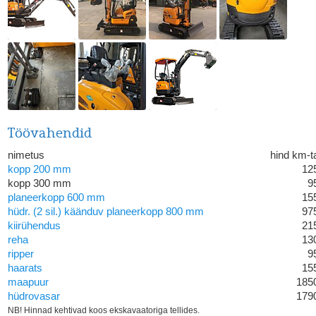
Töövahendid
nimetus
hind km-t
kopp 200 mm
12
kopp 300 mm
9
planeerkopp 600 mm
15
hüdr. (2 sil.) käänduv planeerkopp 800 mm
97
kiirühendus
21
reha
13
ripper
9
haarats
15
maapuur
185
hüdrovasar
179
NB! Hinnad kehtivad koos ekskavaatoriga tellides.