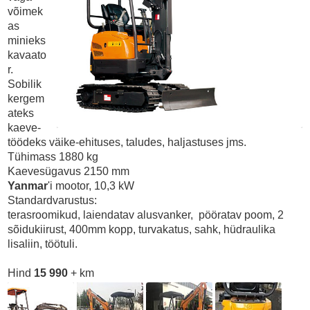
võimek
as
minieks
kavaato
r.
Sobilik
kergem
ateks
kaeve-
töödeks väike-ehituses, taludes, haljastuses jms.
Tühimass 1880 kg
Kaevesügavus 2150 mm
Yanmar
'i mootor, 10,3 kW
Standardvarustus:
terasroomikud, laiendatav alusvanker, pööratav poom, 2
sõidukiirust, 400mm kopp, turvakatus, sahk, hüdraulika
lisaliin, töötuli.
Hind
15 990
+ km