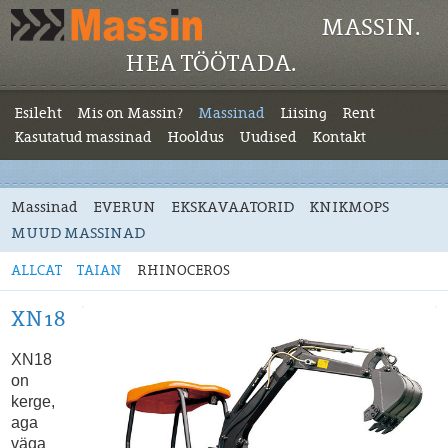
MASSIN.
HEA TÖÖTADA.
Esileht
Mis on Massin?
Massinad
Liising
Rent
Kasutatud massinad
Hooldus
Uudised
Kontakt
Massinad
EVERUN
EKSKAVAATORID
KNIKMOPS
MUUD MASSINAD
ALLCAT
TAIAN
RHINOCEROS
XN18
XN18
on
kerge,
aga
väga