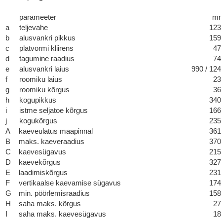
parameeter
m
a
teljevahe
123
b
alusvankri pikkus
159
c
platvormi kliirens
47
d
tagumine raadius
74
e
alusvankri laius
990 / 12
f
roomiku laius
23
g
roomiku kõrgus
36
h
kogupikkus
340
i
istme seljatoe kõrgus
166
j
kogukõrgus
235
A
kaeveulatus maapinnal
361
B
maks. kaeveraadius
370
C
kaevesügavus
215
D
kaevekõrgus
327
E
laadimiskõrgus
231
F
vertikaalse kaevamise sügavus
174
G
min. pöörlemisraadius
158
H
saha maks. kõrgus
27
I
saha maks. kaevesügavus
18