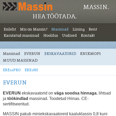
MASSIN.
HEA TÖÖTADA.
Esileht
Mis on Massin?
Massinad
Liising
Rent
Kasutatud massinad
Hooldus
Uudised
Kontakt
Massinad
EVERUN
EKSKAVAATORID
KNIKMOPS
MUUD MASSINAD
ERE10PRO
ERE18H
EVERUN
EVERUN
ekskavaatorid on
väga soodsa hinnaga
, lihtsad
ja
töökindlad
massinad. Toodetud Hiinas. CE-
sertifitseeritud.
MASSIN pakub miniekskavaatoreid kaaluklassis 0,8 kuni