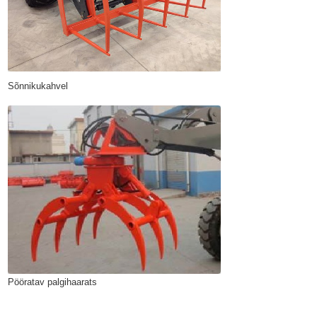
Sõnnikukahvel
Pööratav palgihaarats