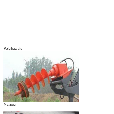
Palgihaarats
Maapuur