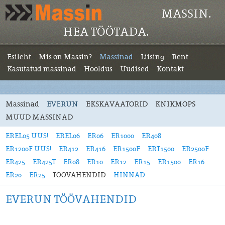
MASSIN.
HEA TÖÖTADA.
Esileht
Mis on Massin?
Massinad
Liising
Rent
Kasutatud massinad
Hooldus
Uudised
Kontakt
Massinad
EVERUN
EKSKAVAATORID
KNIKMOPS
MUUD MASSINAD
EREL05 UUS!
EREL06
ER06
ER1000
ER408
ER1200F UUS!
ER412
ER416
ER1500F
ERT1500
ER2500F
ER425
ER425T
ER08
ER10
ER12
ER15
ER1500
ER16
ER20
ER25
TÖÖVAHENDID
HINNAD
EVERUN TÖÖVAHENDID