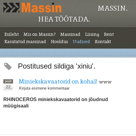
MASSIN.
HEA TÖÖTADA.
Esileht
Mis on Massin?
Massinad
Liising
Rent
Kasutatud massinad
Hooldus
Uudised
Kontakt
Postitused sildiga 'xiniu'.
Miniekskavaatorid on kohal!
www
juuli
22
Kirjuta esimene kommentaar
RHINOCEROS miniekskavaatorid on jõudnud
müügisaali