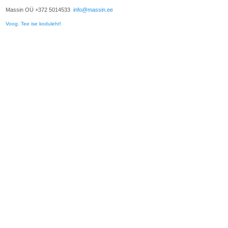
Massin OÜ +372 5014533
info@massin.ee
Voog. Tee ise koduleht!