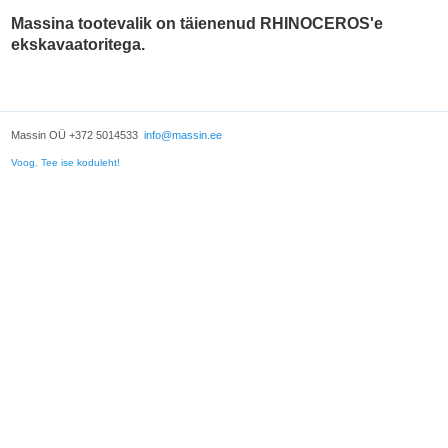
Massina tootevalik on täienenud RHINOCEROS'e
ekskavaatoritega.
Massin OÜ +372 5014533
info@massin.ee
Voog. Tee ise koduleht!