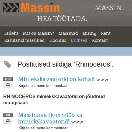
MASSIN.
HEA TÖÖTADA.
Esileht
Mis on Massin?
Massinad
Liising
Rent
Kasutatud massinad
Hooldus
Uudised
Kontakt
Postitused sildiga 'Rhinoceros'.
Miniekskavaatorid on kohal!
www
juuli
22
Kirjuta esimene kommentaar
RHINOCEROS miniekskavaatorid on jõudnud
müügisaali
Massinavalikus nüüd ka
apr
29
miniekskavaatorid!
www
Kirjuta esimene kommentaar